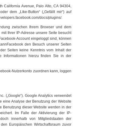
h California Avenue, Palo Alto, CA 94304,
er dem „Like-Button“ („Gefällt mir“) auf
developers.facebook.com/docs/plugins/.
bindung zwischen Ihrem Browser und dem
 mit Ihrer IP-Adresse unsere Seite besucht
Facebook-Account eingeloggt sind, können
h kannFacebook den Besuch unserer Seiten
 der Seiten keine Kenntnis vom Inhalt der
 Informationen hierzu finden Sie in der
cebook-Nutzerkonto zuordnen kann, loggen
c. („Google“). Google Analytics verwendet
ie eine Analyse der Benutzung der Website
re Benutzung dieser Website werden in der
chert. Im Falle der Aktivierung der IP-
doch innerhalb von Mitgliedstaaten der
den Europäischen Wirtschaftsraum zuvor