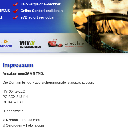
KFZ-Vergleichs-Rechner
il/SMS
Online-Sonderkonditionen
ch
eVB sofort verfügbar
Impressum
Angaben gemäß § 5 TMG:
Die Domain billige-kfzversicherungen.de ist gepachtet von:
HYRO FZ-LLC
PO BOX 213114
DUBAI – UAE
Bildnachweis:
© Kzenon – Fotolia.com
© Sergiogen – Fotolia.com