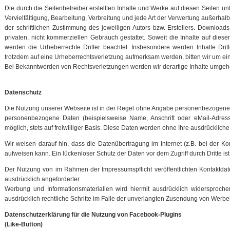
Die durch die Seitenbetreiber erstellten Inhalte und Werke auf diesen Seiten u
Vervielfältigung, Bearbeitung, Verbreitung und jede Art der Verwertung außerha
der schriftlichen Zustimmung des jeweiligen Autors bzw. Erstellers. Download
privaten, nicht kommerziellen Gebrauch gestattet. Soweit die Inhalte auf dieser
werden die Urheberrechte Dritter beachtet. Insbesondere werden Inhalte Dritt
trotzdem auf eine Urheberrechtsverletzung aufmerksam werden, bitten wir um e
Bei Bekanntwerden von Rechtsverletzungen werden wir derartige Inhalte umgeh
Datenschutz
Die Nutzung unserer Webseite ist in der Regel ohne Angabe personenbezogener
personenbezogene Daten (beispielsweise Name, Anschrift oder eMail-Adress
möglich, stets auf freiwilliger Basis. Diese Daten werden ohne Ihre ausdrücklich
Wir weisen darauf hin, dass die Datenübertragung im Internet (z.B. bei der K
aufweisen kann. Ein lückenloser Schutz der Daten vor dem Zugriff durch Dritte ist
Der Nutzung von im Rahmen der Impressumspflicht veröffentlichten Kontaktdat
ausdrücklich angeforderter
Werbung und Informationsmaterialien wird hiermit ausdrücklich widersproche
ausdrücklich rechtliche Schritte im Falle der unverlangten Zusendung von Werbe
Datenschutzerklärung für die Nutzung von Facebook-Plugins
(Like-Button)