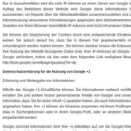
Nur in Ausnahmefällen wird die volle IP-Adresse an einen Server von Google i
Auftrag des Betreibers dieser Website wird Google diese Informationen
auszuwerten, um Reports über die Websiteaktivitäten zusammenzustellen und 
Internetnutzung verbundene Dienstleistungen gegenüber dem Websitebetreibe
Analytics von Ihrem Browser übermittelte IP-Adresse wird nicht mit anderen Da
Sie können die Speicherung der Cookies durch eine entsprechende Einstellun
weisen Sie jedoch darauf hin, dass Sie in diesem Fall gegebenenfalls ni
vollumfänglich werden nutzen können. Sie können darüber hinaus die Erfassu
Ihre Nutzung der Website bezogenen Daten (inkl. Ihrer IP-Adresse) an Google 
Google verhindern, indem sie das unter dem folgenden Link verfügbare Brows
http://tools.google.com/dlpage/gaoptout?hl=de.
Datenschutzerklärung für die Nutzung von Google +1
Erfassung und Weitergabe von Informationen:
Mithilfe der Google +1-Schaltfläche können Sie Informationen weltweit veröff
erhalten Sie und andere Nutzer personalisierte Inhalte von Google und unse
Information, dass Sie für einen Inhalt +1 gegeben haben, als auch Informationen 
angesehen haben. Ihre +1 können als Hinweise zusammen mit Ihrem Profilname
etwa in Suchergebnissen oder in Ihrem Google-Profil, oder an anderen Stell
eingeblendet werden.
Google zeichnet Informationen über Ihre +1-Aktivitäten auf, um die Google-Di