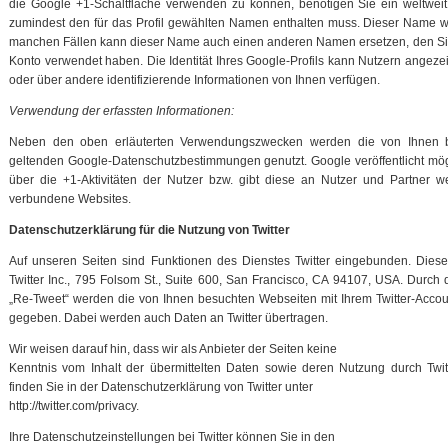
die Google +1-Schaltfläche verwenden zu können, benötigen Sie ein weltweit s
zumindest den für das Profil gewählten Namen enthalten muss. Dieser Name wi
manchen Fällen kann dieser Name auch einen anderen Namen ersetzen, den Sie 
Konto verwendet haben. Die Identität Ihres Google-Profils kann Nutzern angeze
oder über andere identifizierende Informationen von Ihnen verfügen.
Verwendung der erfassten Informationen:
Neben den oben erläuterten Verwendungszwecken werden die von Ihnen be
geltenden Google-Datenschutzbestimmungen genutzt. Google veröffentlicht mö
über die +1-Aktivitäten der Nutzer bzw. gibt diese an Nutzer und Partner we
verbundene Websites.
Datenschutzerklärung für die Nutzung von Twitter
Auf unseren Seiten sind Funktionen des Dienstes Twitter eingebunden. Die
Twitter Inc., 795 Folsom St., Suite 600, San Francisco, CA 94107, USA. Durch
„Re-Tweet“ werden die von Ihnen besuchten Webseiten mit Ihrem Twitter-Acco
gegeben. Dabei werden auch Daten an Twitter übertragen.
Wir weisen darauf hin, dass wir als Anbieter der Seiten keine
Kenntnis vom Inhalt der übermittelten Daten sowie deren Nutzung durch Twitt
finden Sie in der Datenschutzerklärung von Twitter unter
http://twitter.com/privacy.
Ihre Datenschutzeinstellungen bei Twitter können Sie in den