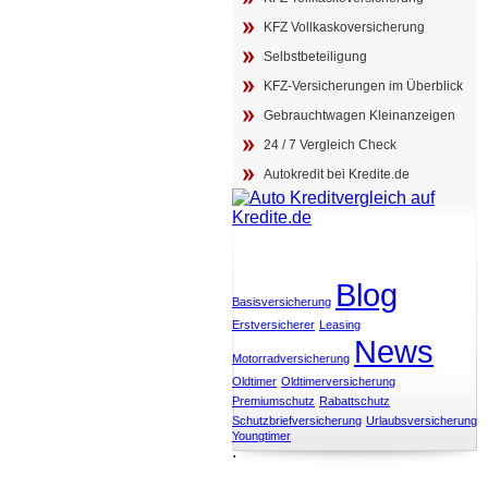
KFZ Vollkaskoversicherung
Selbstbeteiligung
KFZ-Versicherungen im Überblick
Gebrauchtwagen Kleinanzeigen
24 / 7 Vergleich Check
Autokredit bei Kredite.de
Schlagwörter
Blog
Basisversicherung
Erstversicherer
Leasing
News
Motorradversicherung
Oldtimer
Oldtimerversicherung
Premiumschutz
Rabattschutz
Schutzbriefversicherung
Urlaubsversicherung
Youngtimer