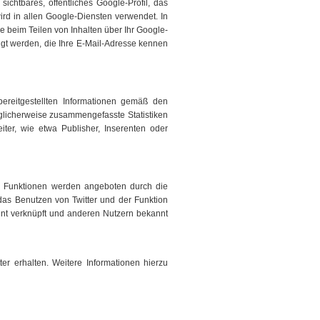
ichtbares, öffentliches Google-Profil, das
rd in allen Google-Diensten verwendet. In
beim Teilen von Inhalten über Ihr Google-
igt werden, die Ihre E-Mail-Adresse kennen
reitgestellten Informationen gemäß den
glicherweise zusammengefasste Statistiken
iter, wie etwa Publisher, Inserenten oder
se Funktionen werden angeboten durch die
 das Benutzen von Twitter und der Funktion
unt verknüpft und anderen Nutzern bekannt
er erhalten. Weitere Informationen hierzu