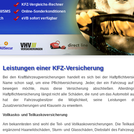
KFZ-Vergleichs-Rechner
il/SMS
Online-Sonderkonditionen
ch
eVB sofort verfügbar
Leistungen einer KFZ-Versicherung
Bei den Kraftfahrzeugversicherungen handelt es sich bei der Haftpflichtvers
Name schon sagt, um eine Pflichtversicherung. Jeder, der ein Fahrzeug auf 
bewegen möchte, muss diese Versicherung abschließen. Allerdin
Haftpflichtversicherung längst nicht alle Schäden, die rund um das Automobil a
hat der Fahrzeugbesitzer die Möglichkeit, seine Leistungen du
Zusatzversicherungen und Klauseln zu erweitern.
Vollkasko- und Teilkaskoversicherung
Am bekanntesten sind wohl die Teil- und Vollkaskoversicherungen. Die Teilkas
ergänzend Haarwildschäden, Sturm- und Glasschäden, Diebstahl des Fahrzeugs