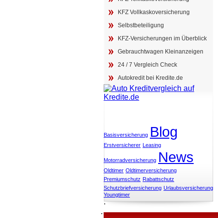
KFZ Vollkaskoversicherung
Selbstbeteiligung
KFZ-Versicherungen im Überblick
Gebrauchtwagen Kleinanzeigen
24 / 7 Vergleich Check
Autokredit bei Kredite.de
Schlagwörter
Blog
Basisversicherung
Erstversicherer
Leasing
News
Motorradversicherung
Oldtimer
Oldtimerversicherung
Premiumschutz
Rabattschutz
Schutzbriefversicherung
Urlaubsversicherung
Youngtimer